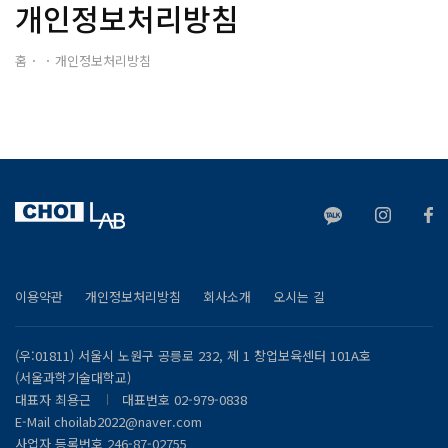
개인정보처리방침
홈
개인정보처리방침
이용약관
개인정보처리방침
회사소개
오시는 길
(우:01811) 서울시 노원구 공릉로 232, 제 1 창업보육센터 101A호
(서울과학기술대학교)
대표자 최용근
대표번호 02-979-0838
E-Mail
choilab2022@naver.com
사업자 등록번호
246-87-02755